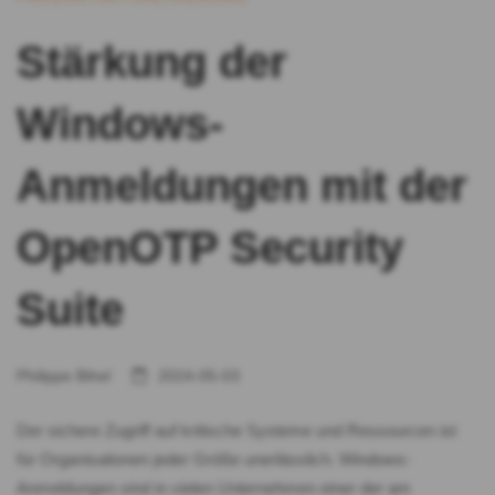
Stärkung der
Windows-
Anmeldungen mit der
OpenOTP Security
Suite
Philippe Bihel
2024-05-03
Der sichere Zugriff auf kritische Systeme und Ressourcen ist
für Organisationen jeder Größe unerlässlich. Windows-
Anmeldungen sind in vielen Unternehmen einer der am