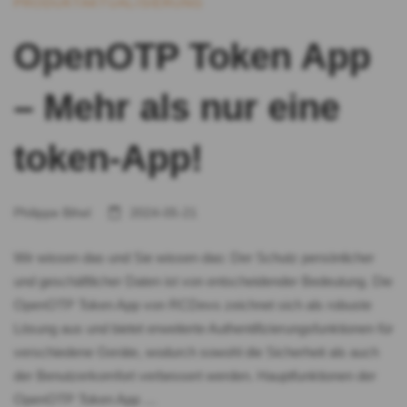
PRODUKTAKTUALISIERUNG
OpenOTP Token App
– Mehr als nur eine
token-App!
Philippe Bihel
2024-05-21
Wir wissen das und Sie wissen das: Der Schutz persönlicher
und geschäftlicher Daten ist von entscheidender Bedeutung. Die
OpenOTP Token App von RCDevs zeichnet sich als robuste
Lösung aus und bietet erweiterte Authentifizierungsfunktionen für
verschiedene Geräte, wodurch sowohl die Sicherheit als auch
der Benutzerkomfort verbessert werden. Hauptfunktionen der
OpenOTP Token App …