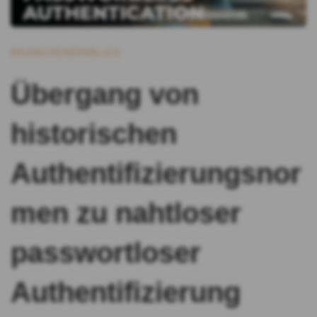
BRANCHENEINBLICK
Übergang von
historischen
Authentifizierungsnor
men zu nahtloser
passwortloser
Authentifizierung