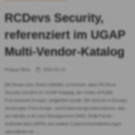
PRODUKTAKTUALISIERUNG
RCDevs Security,
referenziert im UGAP
Multi-Vendor-Katalog
Philippe Bihel
2024-05-15
Wir freuen uns, Ihnen mitteilen zu können, dass RCDevs
Security kürzlich im UGAP-Katalog, der Union of Public
Procurement Groups, aufgeführt wurde. Wir sind ein in Europa
ansässiges Forschungs- und Entwicklungsunternehmen, das
auf Identity & Access Management (IAM), Multi-Factor-
Authentication (MFA) und andere Cybersicherheitslösungen
spezialisiert ist. …