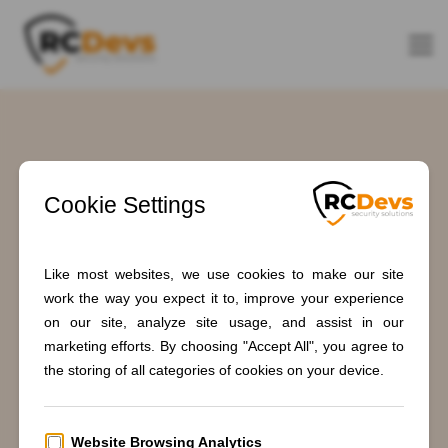
Schlagwort:
Passwortlose
Authentifizierung
Home
Blogs
Passwordless authentication