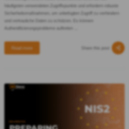
häufigsten verwendeten Zugriffspunkte und erfordern robuste
Sicherheitsmaßnahmen, um unbefugten Zugriff zu verhindern
und vertrauliche Daten zu schützen. Es können
Authentifizierungsprobleme auftreten …
Share this post
Read more