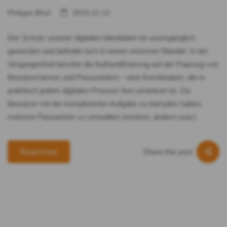
Philippe Bihel
2023-12-13
Der Schutz unserer digitalen Identitäten ist unumgänglich
geworden und befindet sich in einem enormen Wandel. In der
Vergangenheit beruhte die Authentifizierung auf der Paarung von
Benutzernamen und Passwörtern – eine Kombination, die in
praktisch jedem digitalen Prozess fest verankert ist. Da
Benutzer mit der komplizierten Aufgabe zu kämpfen haben,
mehrere Passwörter zu verwalten (merken, ändern usw.)
Share this post
Read more