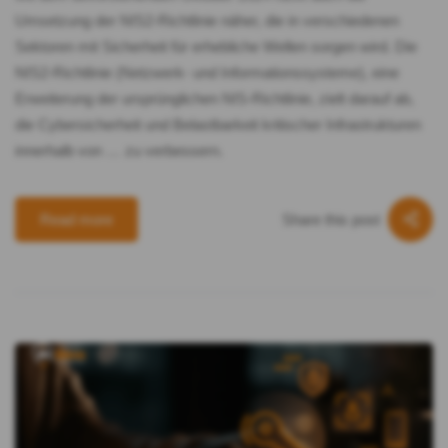
Umsetzung der NIS2-Richtlinie näher, die in verschiedenen
Sektoren mit Sicherheit für erhebliche Wellen sorgen wird. Die
NIS2-Richtlinie (Netzwerk- und Informationssysteme), eine
Erweiterung der ursprünglichen NIS-Richtlinie, zielt darauf ab,
die Cybersicherheit und Belastbarkeit kritischer Infrastrukturen
innerhalb von … zu verbessern.
Share this post
Read more