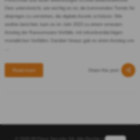
Dies unterstreicht, wie wichtig es ist, die kommenden Trends für
diejenigen zu verstehen, die digitale Assets schützen. Wie
weithin berichtet, kam es im Jahr 2023 zu einem erneuten
Anstieg der Ransomware-Vorfälle, mit rekordverdächtigen
monatlichen Vorfällen. Darüber hinaus gab es einen Anstieg von
…
Share this post
Read more
© 2026 RCDevs Security SA. Alle Rechte vorbehalten