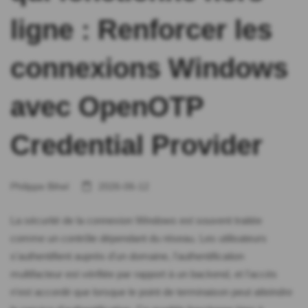
ligne : Renforcer les
connexions Windows
avec OpenOTP
Credential Provider
Philippe Bihel
2026-06-12
La sécurité de la connexion Windows est souvent traitée
comme un contrôle dépendant du réseau. Les utilisateurs
s'authentifient auprès d'un domaine, l'authentification
multifacteur est vérifiée par rapport à un backend, et l'accès
n'est accordé que lorsque le point de terminaison peut atteindre