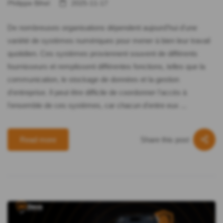
Philippe Bihel
2025-11-17
De nombreuses organisations dépendent aujourd'hui d'une
variété de systèmes numériques pour mener à bien leur travail
quotidien. Ces systèmes proviennent souvent de différents
fournisseurs et remplissent différentes fonctions, telles que la
communication, le stockage de données et la gestion
d'entreprise. Il peut être difficile de coordonner l'accès à
l'ensemble de ces systèmes, car chacun d'entre eux ...
Share this post
Read more