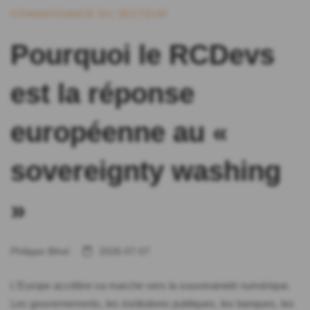
CONNAISSANCE DU SECTEUR
Pourquoi le RCDevs
est la réponse
européenne au «
sovereignty washing
»
Philippe Bihel
2026-07-07
L'Europe accélère sa marche vers la souveraineté numérique.
Les gouvernements, les institutions publiques, les banques, les