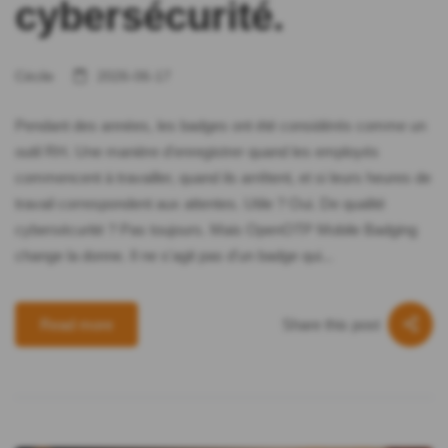
cybersécurité.
Cécile
2026-06-17
Pendant des années, les badges ont été considérés comme un
outil RH. Une manière d'enregistrer quand les employés
commencent à travailler, quand ils arrêtent, et si leurs heures de
travail correspondent aux attentes. Utile ? Oui. De qualité
cybersécurité ? Pas toujours. Mais OpenOTP Mobile Badging
change la donne. Il ne s'agit pas d'un badge qui...
Share this post
Read more