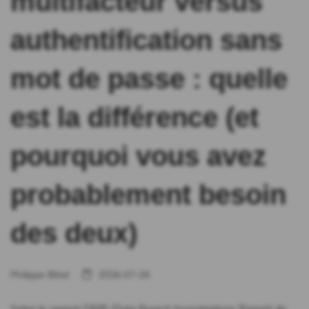
multifacteur versus
authentification sans
mot de passe : quelle
est la différence (et
pourquoi vous avez
probablement besoin
des deux)
Philippe Bihel
2026-07-28
Selon le rapport DBIR (Data Breach Investigations Report) de