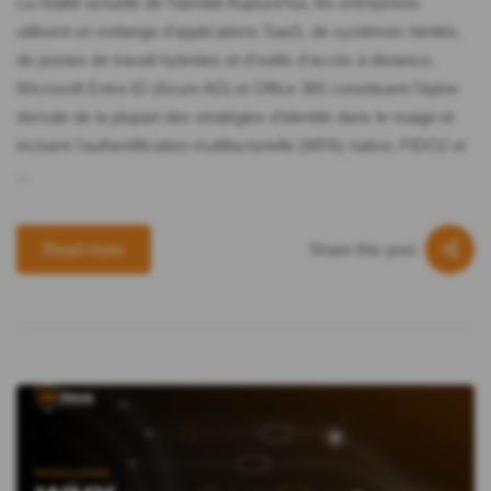
La réalité actuelle de l'identité Aujourd'hui, les entreprises
utilisent un mélange d'applications SaaS, de systèmes hérités,
de postes de travail hybrides et d'outils d'accès à distance.
Microsoft Entra ID (Azure AD) et Office 365 constituent l'épine
dorsale de la plupart des stratégies d'identité dans le nuage et
incluent l'authentification multifactorielle (MFA) native, FIDO2 et
...
Share this post
Read more