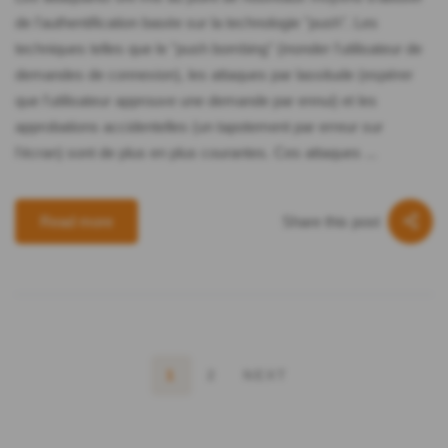
de l'authentification basée sur la technologie "push". Les
techniques telles que le "push bombing" (inonder l'utilisateur de
demandes de connexion), les attaques par lassitude (espérer
que l'utilisateur approuve une demande par ennui) et les
approbations accidentelles (un tapotement par erreur sur
l'écran) sont de plus en plus courantes. Ces attaques ...
Share this post
Read more
1
2
NEXT