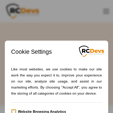
Tag : #MetaDirectory
Home
Blogs
#MetaDirectory