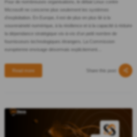
Pour de nombreuses organisations, le débat Linux contre
Microsoft ne concerne plus seulement les systèmes
d'exploitation. En Europe, il est de plus en plus lié à la
souveraineté numérique, à la résilience et à la capacité à réduire
la dépendance stratégique vis-à-vis d'un petit nombre de
fournisseurs technologiques étrangers. La Commission
européenne envisage désormais explicitement…
Share this post
Read more