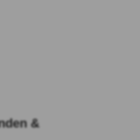
nden &