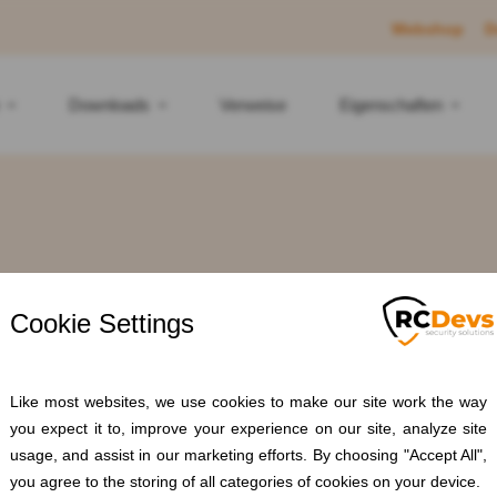
Webshop
D
Downloads
Verweise
Eigenschaften
g: #Cybersecur
Home
Blogs
#Cybersecurity