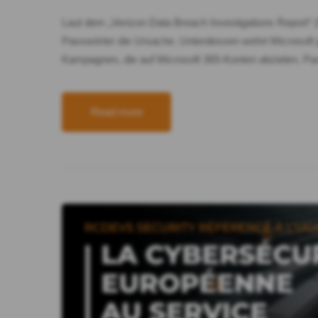
Laut dem „Verizon Data Breach Investigations Report“
Passwörter die Ursache. Unterdessen wehrt Microsoft j
Kampagnen, die auf Microsoft 365-Konten abzielen. Pa
Read more