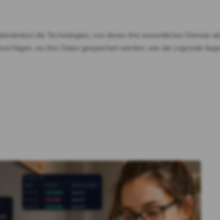
überdenken die Technologien, von denen ihre wesentlichen Dienste ab
chtigen, wo ihre Daten gespeichert werden, wer die zugrunde liegend