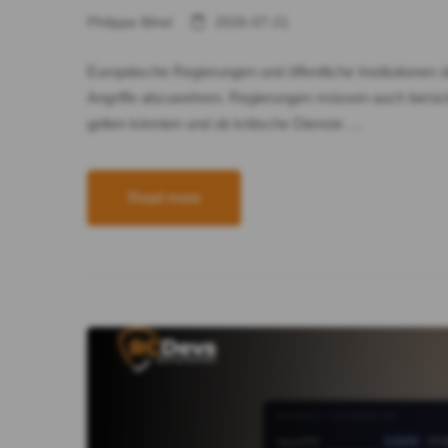
Philippe Bihel
2026-07-21
Europäische Regierungen und öffentliche Institutionen 
Angriffe abzuwehren. Regierungen müssen auch berücksi
gelten könnten und ob kritische Dienste …
Read more