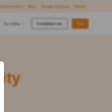
okumentation
Blog
Google Gruppen
Reddit
Try & Buy
Kontaktiere uns
Trial
ity