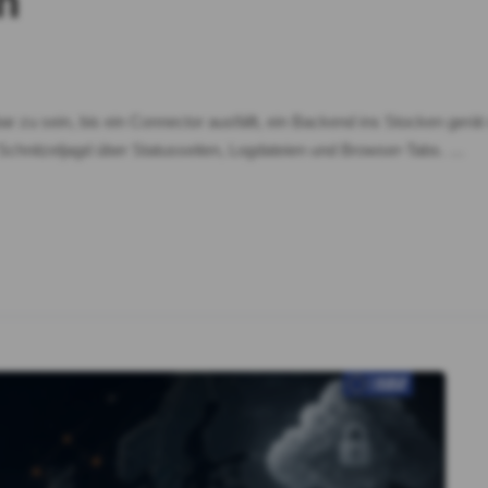
n
htbar zu sein, bis ein Connector ausfällt, ein Backend ins Stocken g
 Schnitzeljagd über Statusseiten, Logdateien und Browser-Tabs. …