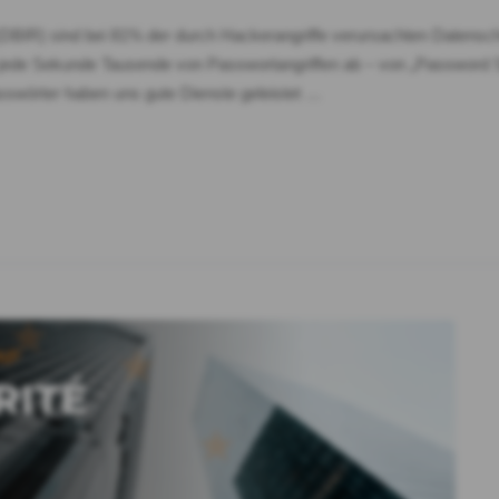
 (DBIR) sind bei 81% der durch Hackerangriffe verursachten Datens
ede Sekunde Tausende von Passwortangriffen ab – von „Password Spra
sswörter haben uns gute Dienste geleistet …