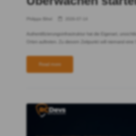
Überwachen starte
Philippe Bihel
2026-07-14
Authentifizierungsinfrastruktur hat die Eigenart, unsic
Orten auftreten. Zu diesem Zeitpunkt will niemand eine
Read more