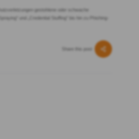
chutzverletzungen gestohlene oder schwache
ying“ und „Credential Stuffing“ bis hin zu Phishing-
Share this post